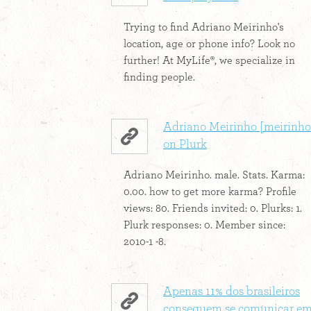
Trying to find Adriano Meirinho's
location, age or phone info? Look no
further! At MyLife®, we specialize in
finding people.
Adriano Meirinho [meirinho
on Plurk
Adriano Meirinho. male. Stats. Karma:
0.00. how to get more karma? Profile
views: 80. Friends invited: 0. Plurks: 1.
Plurk responses: 0. Member since:
2010-1 -8.
Apenas 11% dos brasileiros
conseguem se comunicar e