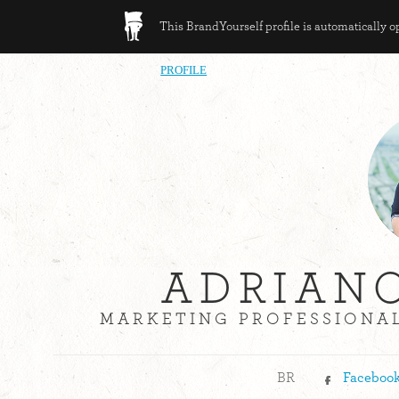
This BrandYourself profile is automatically 
PROFILE
ADRIAN
MARKETING PROFESSIONAL
BR
Faceboo