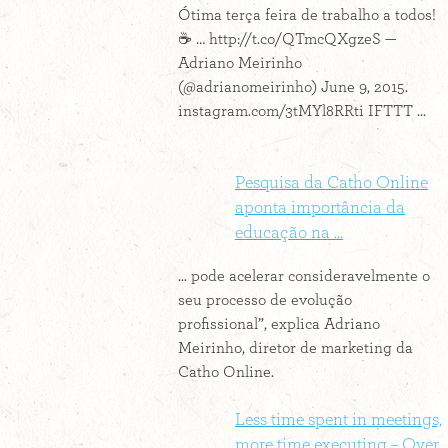
Ótima terça feira de trabalho a todos!
☕ … http://t.co/QTmcQXgzeS —
Adriano Meirinho
(@adrianomeirinho) June 9, 2015.
instagram.com/3tMYl8RRti IFTTT ...
Pesquisa da Catho Online
aponta importância da
educação na ...
... pode acelerar consideravelmente o
seu processo de evolução
profissional”, explica Adriano
Meirinho, diretor de marketing da
Catho Online.
Less time spent in meetings,
more time executing – Over